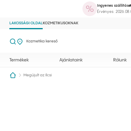
Ingyenes szállítás
Termékek
Ajánlataink
Rólunk
Mag
Ilcsi kezdőlap
Kereső megnyitása
Kozmetika kereső
Érvényes: 2026.08.
LAKOSSÁGI OLDAL
KOZMETIKUSOKNAK
Keresés
Kozmetika kereső
Termékek
Ajánlataink
Rólunk
Megújult az Ilcsi
Ilcsi kezdőlap