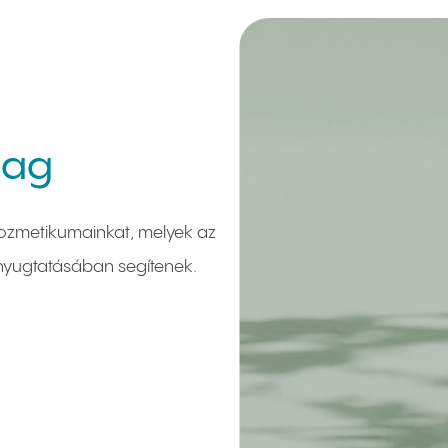
mag
rkozmetikumainkat, melyek az
 nyugtatásában segítenek.