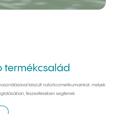
 termékcsalád
használásával készült natúrkozmetikumainkat, melyek
ugtatásában, feszesítésében segítenek.