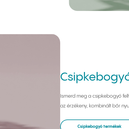
Csipkebogyó
Ismerd meg a csipkebogyó fel
az érzékeny, kombinált bőr ny
Csipkebogyó termékek