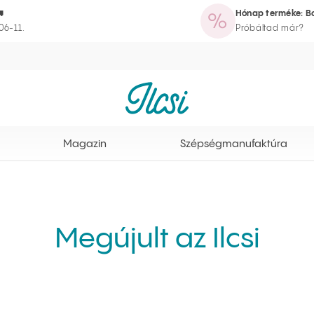

Hónap terméke: Bo
azin
Szépségmanufaktúra
Rutinvarázsló
Törzsvásárlói program
06-11.
Próbáltad már?
Ilcsi kezdőlap
Magazin
Szépségmanufaktúra
Megújult az Ilcsi