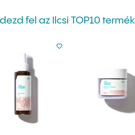
dezd fel az Ilcsi TOP10 termék
adva a kedvencekhez
Nincsen hozzáadva a kedvencekh
kedvencekhez
Hozzáadás a kedvencekhez