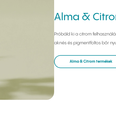
Alma & Citr
Próbáld ki a citrom felhasznál
aknés és pigmentfoltos bőr ny
Alma & Citrom termékek