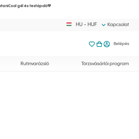
taniCool gél és testápoló💛
A kosarad mé
Kedvenceim
Kosaram meg
Belép
HU - HUF
Kapcsolat
Kedvenceim
Kosaram
Belépés
A kosarad még 
Rutinvarázsló
Törzsvásárlói program