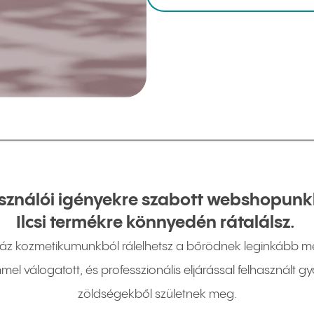
használói igényekre szabott webshopun
Ilcsi termékre könnyedén rátalálsz.
záz kozmetikumunkból rálelhetsz a bőrödnek leginkább me
mel válogatott, és professzionális eljárással felhasznált
zöldségekből születnek meg.