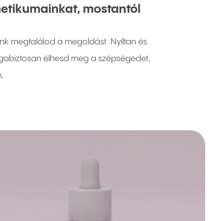
zmetikumainkat, mostantól
unk megtalálod a megoldást. Nyíltan és
agabiztosan élhesd meg a szépségedet,
.