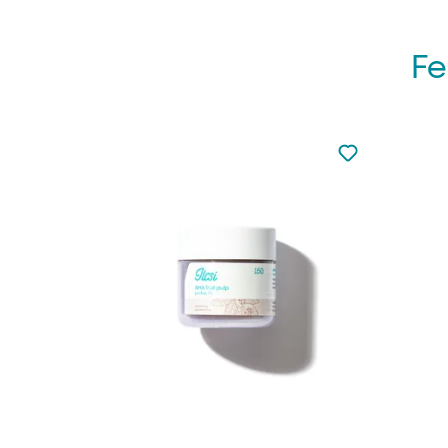
Fe
Nincsen hozzá
Hozzáadás a 