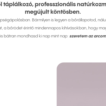
l táplálkozó, professzionális natúrko
megújult köntösben.
 szépségápolásban. Bármilyen is legyen a bőrállapotod, nál
at, a bőrödet érintő mindennapos kihívásokban, hogy m
és bátran mondhasd ki nap mint nap:
szeretem az arcom