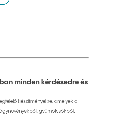
kban minden kérdésedre és
gfelelő készítményekre, amelyek a
 gyógynövényekből, gyümölcsökből,