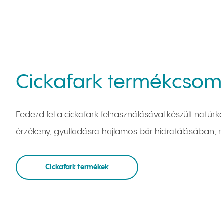
Cickafark termékcso
Fedezd fel a cickafark felhasználásával készült natú
érzékeny, gyulladásra hajlamos bőr hidratálásában,
Cickafark termékek