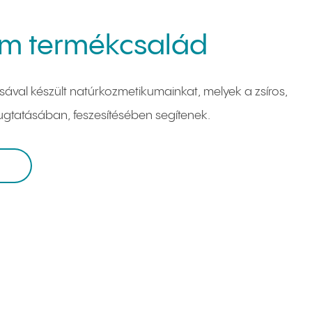
om termékcsalád
ásával készült natúrkozmetikumainkat, melyek a zsíros,
ugtatásában, feszesítésében segítenek.