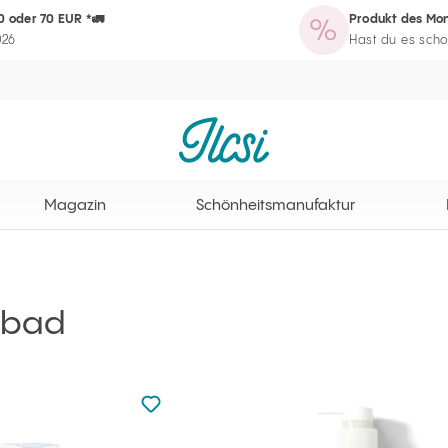
0 oder 70 EUR *🚛
Produkt des Mon
zin
Schönheitsmanufaktur
Routine-Assistent
Programm für Sta
026
Hast du es scho
Ilcsi Startseite
Magazin
Schönheitsmanufaktur
nbad
zu den Favoriten nicht hinzugefügt
zu Ihren Favoriten hinzufügen