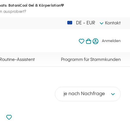
ats: BotaniCool Gel & Körperlotion💛
Ihr Warenkorb
mmkunden
meine Favoriten
Warenkorb ö
Anme
n ausprobiert?
DE - EUR
Kontakt
meine Favoriten
mein Warenkorb
Anmelden
Ihr Warenkorb ist l
Routine-Assistent
Programm für Stammkunden
je nach Nachfrage
zu den Favoriten nicht hinzugefügt
zu Ihren Favoriten hinzufügen