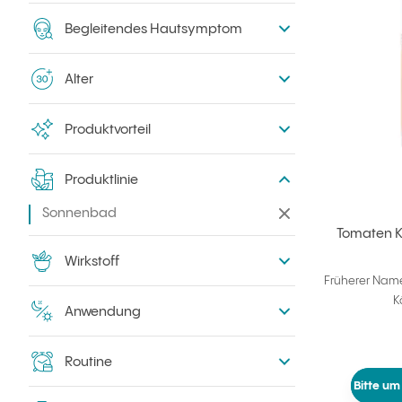
Begleitendes Hautsymptom
Alter
Produktvorteil
Produktlinie
Sonnenbad
Filter entfernen
Tomaten K
Wirkstoff
Früherer Name
K
Anwendung
Routine
Bitte um