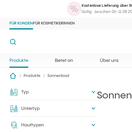
Kostenlose Lieferung über 5
Produkte
Bietet an
Über uns
Maga
Ilcsi Startseite
Suchmaschine öffnen
Gültig: zwischen 06-11.08.2
FÜR KUNDEN
FÜR KOSMETIKERINNEN
Suche
Produkte
Bietet an
Über uns
Produkte
Sonnenbad
Typ
Filtern
Sonne
Untertyp
Hauttypen