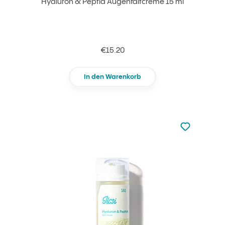
Hyaluron & Peptid Augenfaltcreme 15 ml
€15.20
In den Warenkorb
zu den Favori
zu Ihren Fa