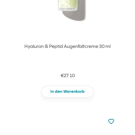
Hyaluron & Peptid Augenfaltcreme 30 ml
€27.10
In den Warenkorb
zu den Favori
zu Ihren Fa