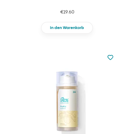
€19.60
In den Warenkorb
zu den Favori
zu Ihren Fa