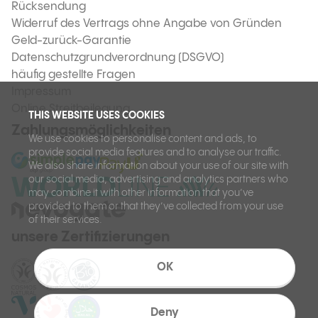
Rücksendung
Widerruf des Vertrags ohne Angabe von Gründen
Geld-zurück-Garantie
Datenschutzgrundverordnung (DSGVO)
häufig gestellte Fragen
Impressum
Online Streitbeilegung
THIS WEBSITE USES COOKIES
Zahlungsmöglichkeiten
We use cookies to personalise content and ads, to
provide social media features and to analyse our traffic.
We also share information about your use of our site with
our social media, advertising and analytics partners who
may combine it with other information that you’ve
provided to them or that they’ve collected from your use
of their services.
unsere Zertifizierungen
OK
Deny