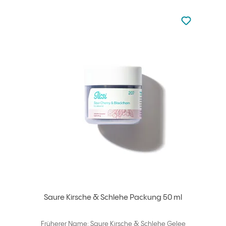
zu den Favori
zu Ihren Fa
Saure Kirsche & Schlehe Packung 50 ml
Früherer Name: Saure Kirsche & Schlehe Gelee