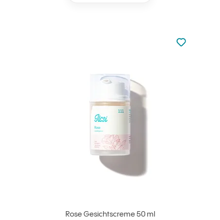
zu den Favori
zu Ihren Fa
Rose Gesichtscreme 50 ml