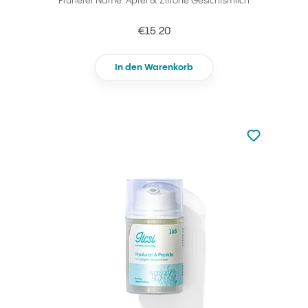
Früherer Name: Apfel & Zitrone Gesichtsmilch
€15.20
In den Warenkorb
zu den Favori
zu Ihren Fa