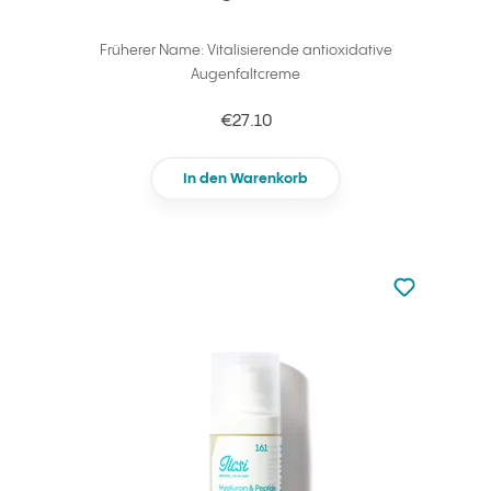
Früherer Name: Vitalisierende antioxidative
Augenfaltcreme
€27.10
In den Warenkorb
zu den Favori
zu Ihren Fa