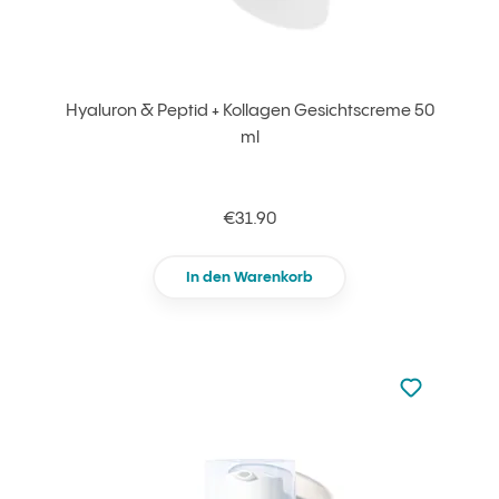
Hyaluron & Peptid + Kollagen Gesichtscreme 50
ml
€31.90
In den Warenkorb
zu den Favori
zu Ihren Fa