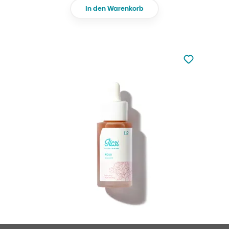
In den Warenkorb
zu den Favori
zu Ihren Fa