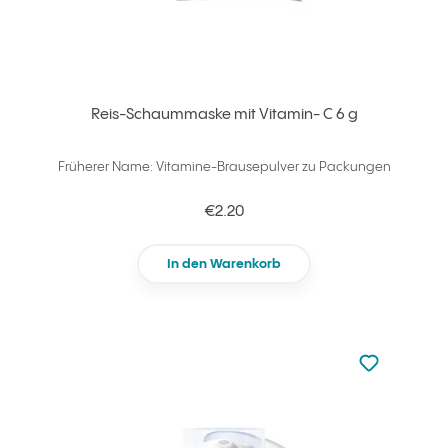
Reis-Schaummaske mit Vitamin- C 6 g
Früherer Name: Vitamine-Brausepulver zu Packungen
€2.20
In den Warenkorb
zu den Favori
zu Ihren Fa