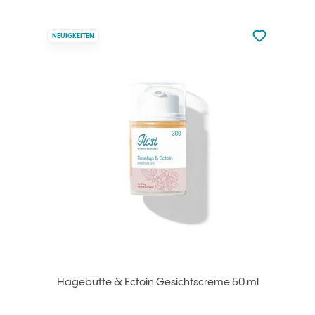
zu den Favori
NEUIGKEITEN
zu Ihren Fa
Hagebutte & Ectoin Gesichtscreme 50 ml