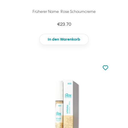
Früherer Name: Rose Schaumcreme
€23.70
In den Warenkorb
zu den Favori
zu Ihren Fa