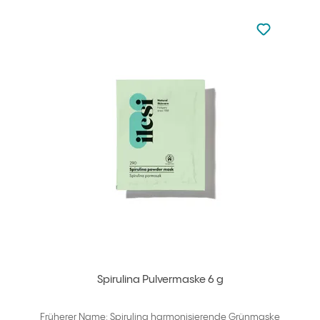
zu den Favori
zu Ihren Fa
Spirulina Pulvermaske 6 g
Früherer Name: Spirulina harmonisierende Grünmaske