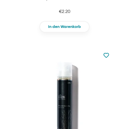
€2.20
In den Warenkorb
zu den Favori
zu Ihren Fa