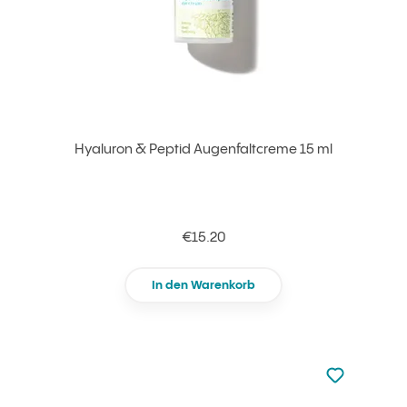
Hyaluron & Peptid Augenfaltcreme 15 ml
€15.20
In den Warenkorb
zu den Favori
zu Ihren Fa