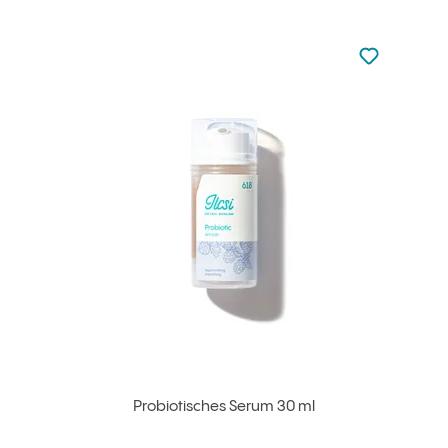
zu den Favori
zu Ihren Fa
Probiotisches Serum 30 ml