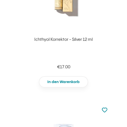
Ichthyol Korrektor - Silver 12 ml
€17.00
In den Warenkorb
zu den Favori
zu Ihren Fa