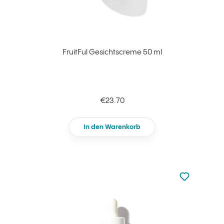
FruitFul Gesichtscreme 50 ml
€23.70
In den Warenkorb
zu den Favori
zu Ihren Fa