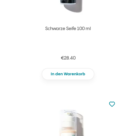
Schwarze Seife 100 ml
€28.40
In den Warenkorb
zu den Favori
zu Ihren Fa