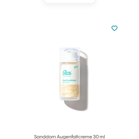
zu den Favori
zu Ihren Fa
Sanddorn Augenfaltcreme 30 ml