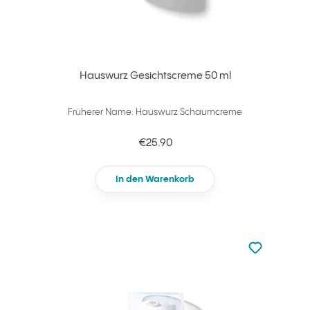
Hauswurz Gesichtscreme 50 ml
Früherer Name: Hauswurz Schaumcreme
€25.90
In den Warenkorb
zu den Favori
zu Ihren Fa