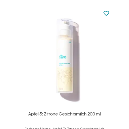
zu den Favori
zu Ihren Fa
Apfel & Zitrone Gesichtsmilch 200 ml