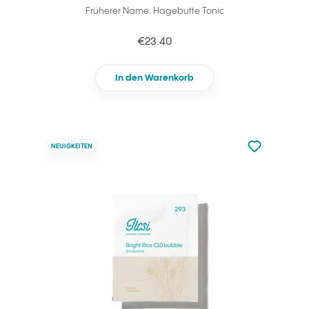
Früherer Name: Hagebutte Tonic
€23.40
In den Warenkorb
zu den Favori
NEUIGKEITEN
zu Ihren Fa