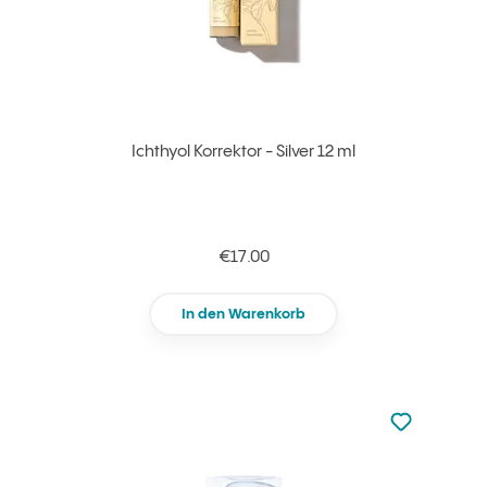
Ichthyol Korrektor - Silver 12 ml
€17.00
In den Warenkorb
zu den Favori
zu Ihren Fa