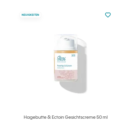
zu den Favori
NEUIGKEITEN
zu Ihren Fa
Hagebutte & Ectoin Gesichtscreme 50 ml