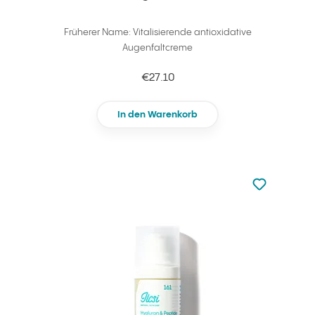
Früherer Name: Vitalisierende antioxidative
Augenfaltcreme
€27.10
In den Warenkorb
zu den Favori
zu Ihren Fa