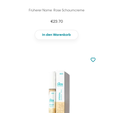
Früherer Name: Rose Schaumcreme
€23.70
In den Warenkorb
zu den Favori
zu Ihren Fa