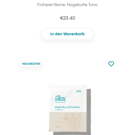
Früherer Name: Hagebutte Tonic
€23.40
In den Warenkorb
zu den Favori
NEUIGKEITEN
zu Ihren Fa