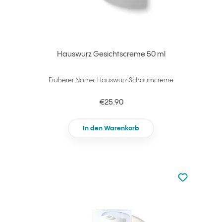
Hauswurz Gesichtscreme 50 ml
Früherer Name: Hauswurz Schaumcreme
€25.90
In den Warenkorb
zu den Favori
zu Ihren Fa