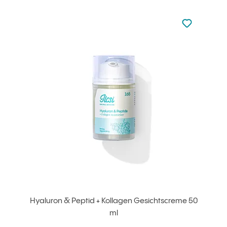
zu den Favori
zu Ihren Fa
Hyaluron & Peptid + Kollagen Gesichtscreme 50
ml