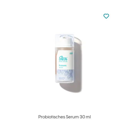
zu den Favori
zu Ihren Fa
Probiotisches Serum 30 ml