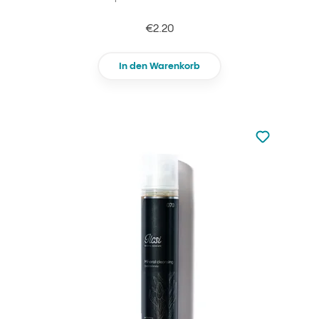
€2.20
In den Warenkorb
zu den Favori
zu Ihren Fa