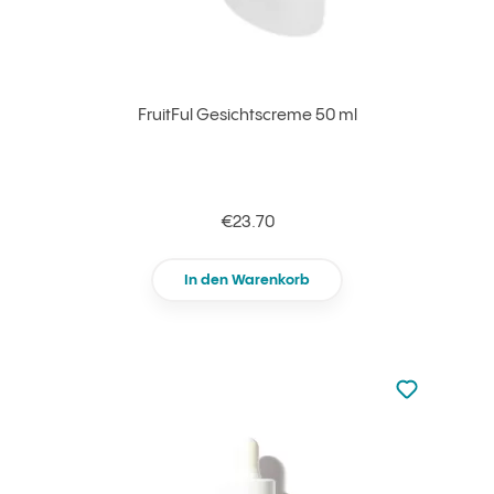
FruitFul Gesichtscreme 50 ml
€23.70
In den Warenkorb
zu den Favori
zu Ihren Fa