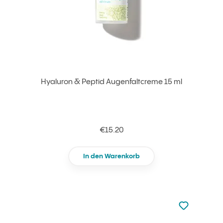
Hyaluron & Peptid Augenfaltcreme 15 ml
€15.20
In den Warenkorb
zu den Favori
zu Ihren Fa