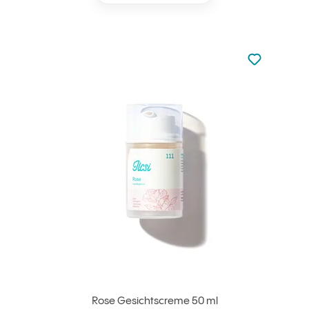
zu den Favori
zu Ihren Fa
Rose Gesichtscreme 50 ml