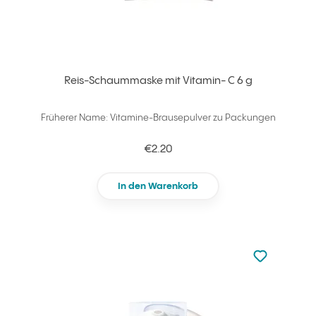
Reis-Schaummaske mit Vitamin- C 6 g
Früherer Name: Vitamine-Brausepulver zu Packungen
€2.20
In den Warenkorb
zu den Favori
zu Ihren Fa