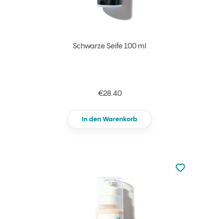
Schwarze Seife 100 ml
€28.40
In den Warenkorb
zu den Favori
zu Ihren Fa