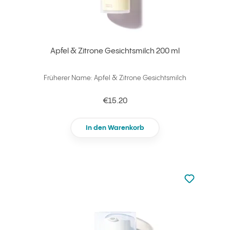
Apfel & Zitrone Gesichtsmilch 200 ml
Früherer Name: Apfel & Zitrone Gesichtsmilch
€15.20
In den Warenkorb
zu den Favori
zu Ihren Fa