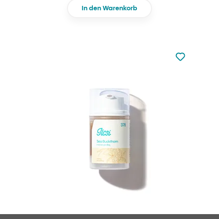
In den Warenkorb
zu den Favori
zu Ihren Fa