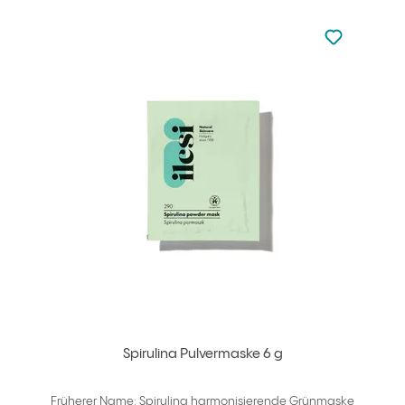
zu den Favori
zu Ihren Fa
Spirulina Pulvermaske 6 g
Früherer Name: Spirulina harmonisierende Grünmaske