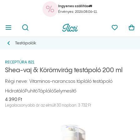
Ingyenes szállítás🚛
A k
Menü megnyitása
Kereső megnyitása
Ilcsi kezdőlap
Kedvencei
Kos
Érvényes: 2026.08.06-11.
A k
Menü megnyitása
Kereső megnyitása
Ilcsi kezdőlap
Kedvencei
Kos
Ilcsi kezdőlap
Termékek
Testápolás
Shea-vaj & Körömvirág testápoló 200 ml
Testápolók
Testápolók
RECEPTÚRA 821
Shea-vaj & Körömvirág testápoló 200 ml
Régi neve: Vitaminos-narancsos tápláló testápoló
Hidratáló
Puhító
Tápláló
Selymesítő
4 390 Ft
Legalacsonyabb ár az elmúlt 30 napban: 3 732 Ft