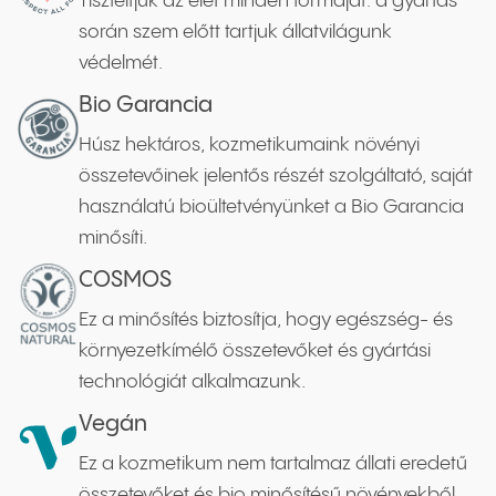
Tiszteltjük az élet minden formáját: a gyártás
során szem előtt tartjuk állatvilágunk
védelmét.
Bio Garancia
Húsz hektáros, kozmetikumaink növényi
összetevőinek jelentős részét szolgáltató, saját
használatú bioültetvényünket a Bio Garancia
minősíti.
COSMOS
Ez a minősítés biztosítja, hogy egészség- és
környezetkímélő összetevőket és gyártási
technológiát alkalmazunk.
Vegán
Ez a kozmetikum nem tartalmaz állati eredetű
összetevőket és bio minősítésű növényekből