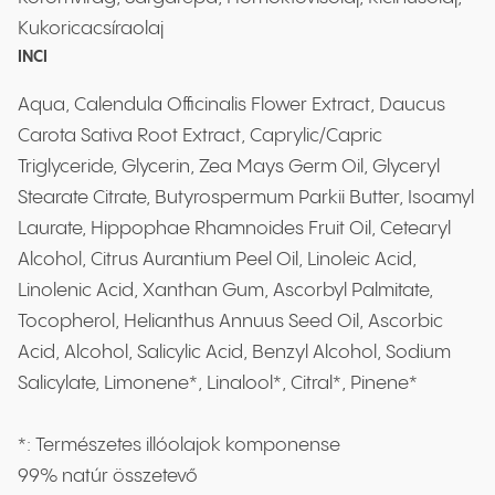
Kukoricacsíraolaj
INCI
Aqua, Calendula Officinalis Flower Extract, Daucus
Carota Sativa Root Extract, Caprylic/Capric
Triglyceride, Glycerin, Zea Mays Germ Oil, Glyceryl
Stearate Citrate, Butyrospermum Parkii Butter, Isoamyl
Laurate, Hippophae Rhamnoides Fruit Oil, Cetearyl
Alcohol, Citrus Aurantium Peel Oil, Linoleic Acid,
Linolenic Acid, Xanthan Gum, Ascorbyl Palmitate,
Tocopherol, Helianthus Annuus Seed Oil, Ascorbic
Acid, Alcohol, Salicylic Acid, Benzyl Alcohol, Sodium
Salicylate, Limonene*, Linalool*, Citral*, Pinene*
*: Természetes illóolajok komponense
99% natúr összetevő