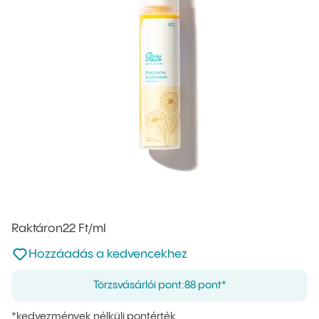
Raktáron
Egységár
22 Ft
/ml
:
Nincsen hozzáadva a kedvencekhez
Hozzáadás a kedvencekhez
Törzsvásárlói pont:
88 pont*
*kedvezmények nélküli pontérték