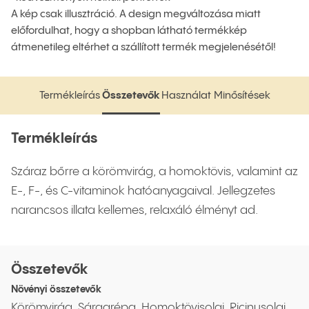
A kép csak illusztráció. A design megváltozása miatt
előfordulhat, hogy a shopban látható termékkép
átmenetileg eltérhet a szállított termék megjelenésétől!
Termékleírás
Összetevők
Használat
Minősítések
Termékleírás
Összetevők
Használat
Minősítések
Termékleírás
Száraz bőrre a körömvirág, a homoktövis, valamint az
E-, F-, és C-vitaminok hatóanyagaival. Jellegzetes
narancsos illata kellemes, relaxáló élményt ad.
Összetevők
Növényi összetevők
Körömvirág, Sárgarépa, Homoktövisolaj, Ricinusolaj,