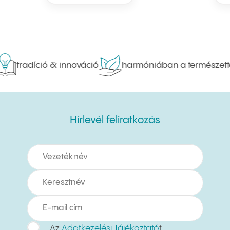
tradíció & innováció
harmóniában a természettel
Hírlevél feliratkozás
Hírlevél feliratkozás
Az
Adatkezelési Tájékoztató
t