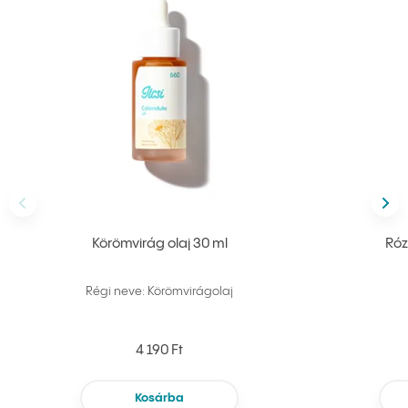
Előző
köv
Körömvirág olaj 30 ml
Róz
Régi neve: Körömvirágolaj
4 190 Ft
Kosárba