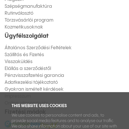
Szépségmanufaktúra
Rutinválasztó
Törzsvásárlói program
Kozmetikusoknak
Ügyfélszolgálat
Általános Szerződési Feltételek
Szállítás és Fizetés
Visszaküldés
Elállás a szerződéstől
Pénzvisszafizetési garancia
Adatkezelési tájékoztató
Gyakran ismételt kérdések
Impresszum
Online vitarendezés
THIS WEBSITE USES COOKIES
Fizetési módok
We use cookies to personalise content and ads, to
provide social media features and to analyse our traffic.
We also share information about your use of our site with