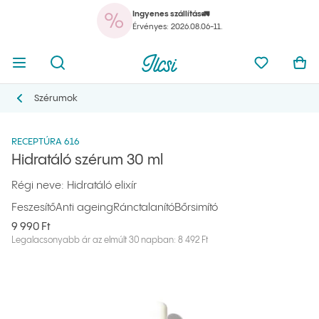
Ingyenes szállítás🚛
A k
Menü megnyitása
Kereső megnyitása
Ilcsi kezdőlap
Kedvencei
Kos
Érvényes: 2026.08.06-11.
A k
Menü megnyitása
Kereső megnyitása
Ilcsi kezdőlap
Kedvencei
Kos
Ilcsi kezdőlap
Termékek
Szérumok és olajok
Hidratáló szérum 30 ml
Szérumok
Szérumok
RECEPTÚRA 616
Hidratáló szérum 30 ml
Régi neve: Hidratáló elixír
Feszesítő
Anti ageing
Ránctalanító
Bőrsimító
9 990 Ft
Legalacsonyabb ár az elmúlt 30 napban: 8 492 Ft