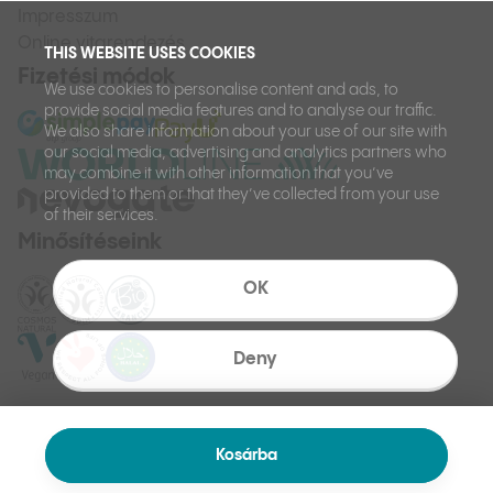
Impresszum
Online vitarendezés
THIS WEBSITE USES COOKIES
Fizetési módok
We use cookies to personalise content and ads, to
provide social media features and to analyse our traffic.
We also share information about your use of our site with
our social media, advertising and analytics partners who
may combine it with other information that you’ve
provided to them or that they’ve collected from your use
of their services.
Minősítéseink
OK
Deny
Kosárba
©
Ilcsi 2026.
Készítette: