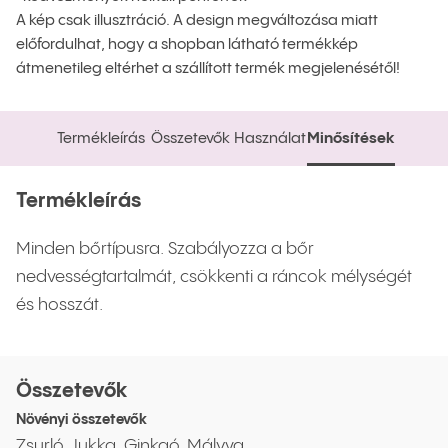
A kép csak illusztráció. A design megváltozása miatt
előfordulhat, hogy a shopban látható termékkép
átmenetileg eltérhet a szállított termék megjelenésétől!
Termékleírás
Összetevők
Használat
Minősítések
Termékleírás
Összetevők
Használat
Minősítések
Termékleírás
Minden bőrtípusra. Szabályozza a bőr
nedvességtartalmát, csökkenti a ráncok mélységét
és hosszát.
Összetevők
Növényi összetevők
Zsurló, Jukka, Ginkgó, Mályva