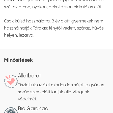
Minden reggel és este pár csepp szérumot oszlass
szét az arcon, nyakon, dekoltázson hidratálás előtt.
Csak külső használatra. 3 év alatti gyermekek nem
használhatják Tárolás: fénytől védett, száraz, hűvös
helyen, lezárva.
Minősítések
Állatbarát
Tiszteltjük az élet minden formáját: a gyártás
során szem előtt tartjuk állatvilágunk
védelmét.
Bio Garancia