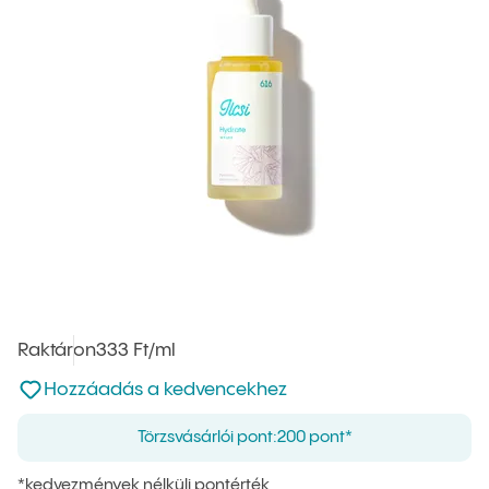
Raktáron
Egységár
333 Ft
/ml
:
Nincsen hozzáadva a kedvencekhez
Hozzáadás a kedvencekhez
Törzsvásárlói pont:
200 pont*
*kedvezmények nélküli pontérték