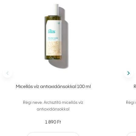
Előző
köv
Micellás víz antioxidánsokkal 100 ml
R
Régi neve: Arctisztító micellás víz
Régi 
antioxidánsokkal
1 890 Ft