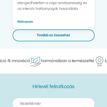
elengedhetetlen a napi rendszeresség és
az intenzív hatóanyagok használata.
Elolvasom
Tovább az összeshez
ció & innováció
harmóniában a természettel
bi
Hírlevél feliratkozás
Hírlevél feliratkozás