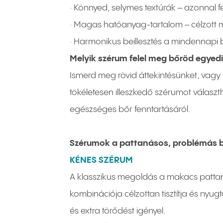
· Könnyed, selymes textúrák – azonnal 
· Magas hatóanyag-tartalom – célzott
· Harmonikus beillesztés a mindennapi b
Melyik szérum felel meg bőröd egyed
Ismerd meg rövid áttekintésünket, vagy
tökéletesen illeszkedő szérumot választh
egészséges bőr fenntartásáról.
Szérumok a pattanásos, problémás 
KÉNES SZÉRUM
A klasszikus megoldás a makacs pattanás
kombinációja célzottan tisztítja és nyu
és extra törődést igényel.