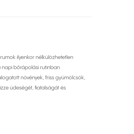
rumok ilyenkor nélkülözhetetlen
napi bőrápolási rutinban.
logatott növények, friss gyümölcsök,
ze üdeségét, fiatalságát és