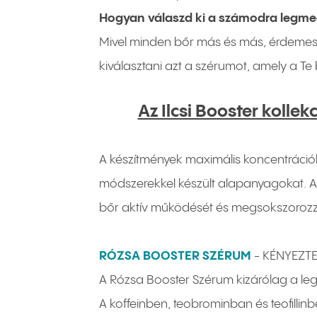
Hogyan válaszd ki a számodra legme
Mivel minden bőr más és más, érdemes 
kiválasztani azt a szérumot, amely a Te 
Az Ilcsi Booster kolle
A készítmények maximális koncentráci
módszerekkel készült alapanyagokat. A 
bőr aktív működését és megsokszorozz
RÓZSA BOOSTER SZÉRUM
-
KÉNYEZT
A Rózsa Booster Szérum kizárólag a legj
A koffeinben, teobrominban és teofilli