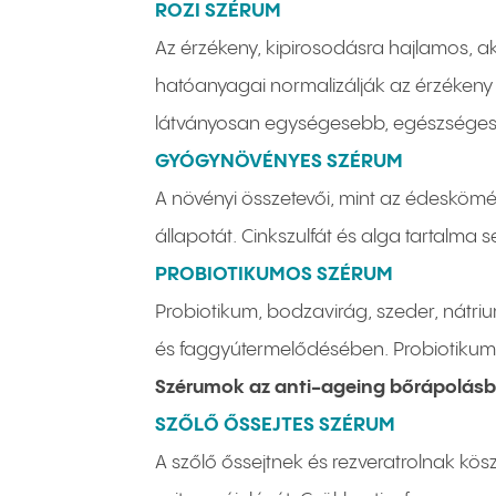
ROZI SZÉRUM
Az érzékeny, kipirosodásra hajlamos, 
hatóanyagai normalizálják az érzékeny b
látványosan egységesebb, egészségese
GYÓGYNÖVÉNYES SZÉRUM
A növényi összetevői, mint az édeskömén
állapotát. Cinkszulfát és alga tartalma
PROBIOTIKUMOS SZÉRUM
Probiotikum, bodzavirág, szeder, nátriu
és faggyútermelődésében. Probiotikum t
Szérumok az anti-ageing bőrápolás
SZŐLŐ ŐSSEJTES SZÉRUM
A szőlő őssejtnek és rezveratrolnak kös