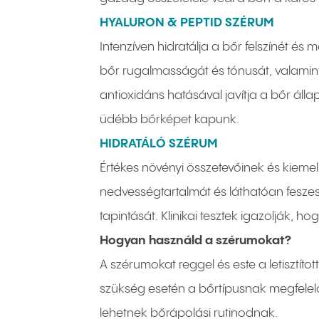
HYALURON & PEPTID SZÉRUM
Intenzíven hidratálja a bőr felszínét 
bőr rugalmasságát és tónusát, valamint 
antioxidáns hatásával javítja a bőr áll
üdébb bőrképet kapunk.
HIDRATÁLÓ SZÉRUM
Értékes növényi összetevőinek és kieme
nedvességtartalmát és láthatóan feszeseb
tapintását. Klinikai tesztek igazolják,
Hogyan használd a szérumokat?
A szérumokat reggel és este a letisztí
szükség esetén a bőrtípusnak megfelelő
lehetnek bőrápolási rutinodnak.