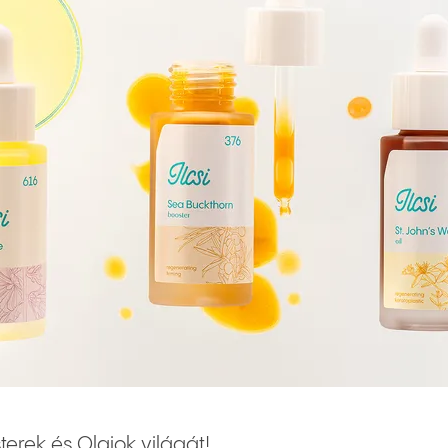
terek és Olajok világát!