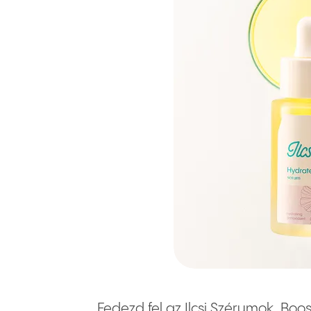
Fedezd fel az Ilcsi Szérumok, Boos