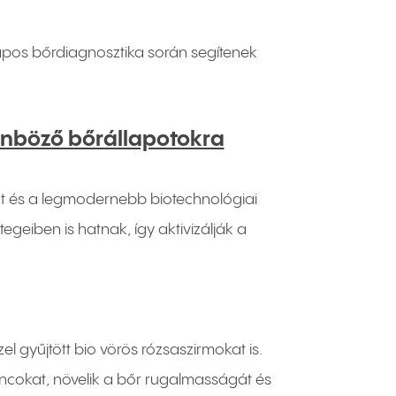
apos bőrdiagnosztika során segítenek
ülönböző bőrállapotokra
t és a legmodernebb biotechnológiai
geiben is hatnak, így aktivizálják a
 gyűjtött bio vörös rózsaszirmokat is.
áncokat, növelik a bőr rugalmasságát és