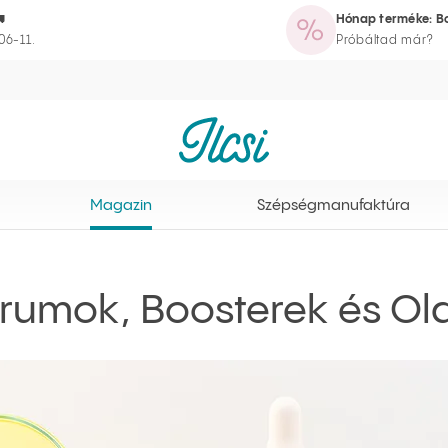

Hónap terméke: Bo
azin
Szépségmanufaktúra
Rutinvarázsló
Törzsvásárlói program
06-11.
Próbáltad már?
Ilcsi kezdőlap
Magazin
Szépségmanufaktúra
rumok, Boosterek és Ol