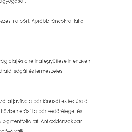
 ragyogását.
eszesíti a bőrt. Apróbb ráncokra, fakó
g olaj és a retinal együttese intenzíven
idratáltságát és természetes
ltal javítva a bőr tónusát és textúráját.
közben erősíti a bőr védőrétegét és
i a pigmentfoltokat. Antioxidánsokban
ogóvá válik.