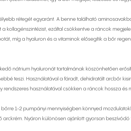
és mélyebb rétegét egyaránt. A benne található aminosav
a kollagénszintézist, ezáltal csökkentve a ráncok megjelen
apotát, míg a hyaluron és a vitaminok elősegítik a bőr rege
lkedő nátrium hyaluronát tartalmának köszönhetően erősít
bé teszi. Használatával a fáradt, dehidratált arcbőr kisimu
 hogy rendszeres használatával csökken a ráncok hossza és
tott bőrre 1-2 pumpányi mennyiségben könnyed mozdulatok
 arckrém. Nyáron különösen ajánlott gyorsan beszívódó te