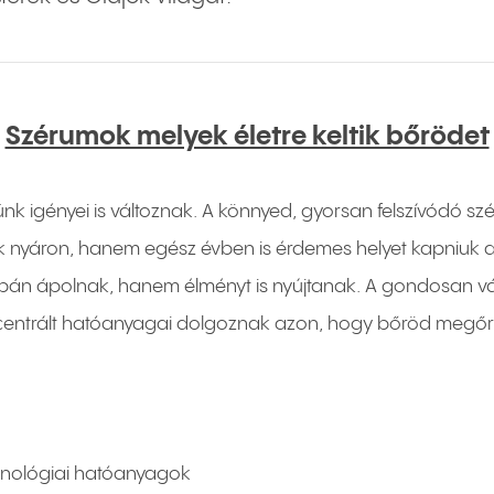
Szérumok melyek életre keltik bőrödet
 igényei is változnak. A könnyed, gyorsan felszívódó szé
 nyáron, hanem egész évben is érdemes helyet kapniuk a 
upán ápolnak, hanem élményt is nyújtanak. A gondosan vá
entrált hatóanyagai dolgoznak azon, hogy bőröd megőriz
echnológiai hatóanyagok