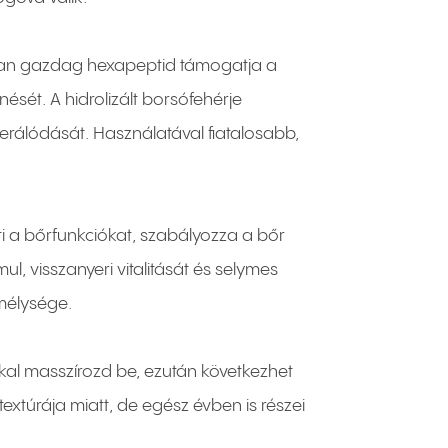
akban gazdag hexapeptid támogatja a
ését. A hidrolizált borsófehérje
nerálódását. Használatával fiatalosabb,
i a bőrfunkciókat, szabályozza a bőr
l, visszanyeri vitalitását és selymes
 mélysége.
kal masszírozd be, ezután következhet
xtúrája miatt, de egész évben is részei