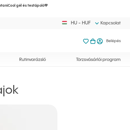
taniCool gél és testápoló💛
A kosarad mé
Kedvenceim
Kosaram meg
Belép
HU - HUF
Kapcsolat
Kedvenceim
Kosaram
Belépés
A kosarad még 
Rutinvarázsló
Törzsvásárlói program
ajok