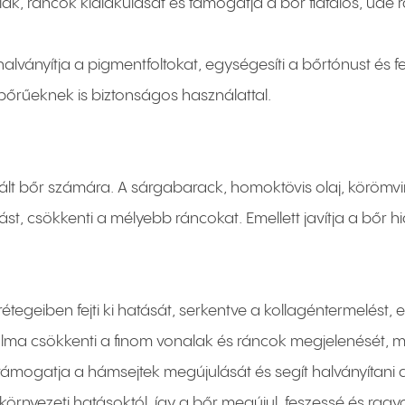
ak, ráncok kialakulását és támogatja a bőr fiatalos, üde
 halványítja a pigmentfoltokat, egységesíti a bőrtónust és f
bőrűeknek is biztonságos használattal.
ált bőr számára. A sárgabarack, homoktövis olaj, körömvirá
ást, csökkenti a mélyebb ráncokat. Emellett javítja a bőr h
egeiben fejti ki hatását, serkentve a kollagéntermelést, ezá
lma csökkenti a finom vonalak és ráncok megjelenését, mi
al támogatja a hámsejtek megújulását és segít halványítan
környezeti hatásoktól, így a bőr megújul, feszessé és ragy