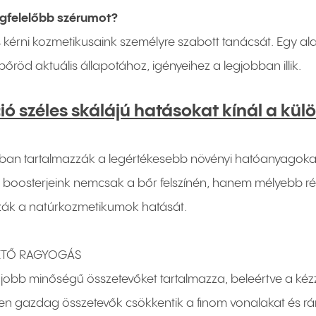
gfelelőbb szérumot?
kérni kozmetikusaink személyre szabott tanácsát. Egy al
bőröd aktuális állapotához, igényeihez a legjobban illik.
kció széles skálájú hatásokat kínál a k
óban tartalmazzák a legértékesebb növényi hatóanyagoka
boosterjeink nemcsak a bőr felszínén, hanem mélyebb réte
ák a natúrkozmetikumok hatását.
ETŐ RAGYOGÁS
obb minőségű összetevőket tartalmazza, beleértve a kézzel
nben gazdag összetevők csökkentik a finom vonalakat és r