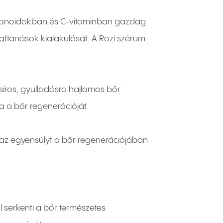
lavonoidokban és C-vitaminban gazdag
pattanások kialakulását. A Rozi szérum
zsíros, gyulladásra hajlamos bőr
a a bőr regenerációját.
i az egyensúlyt a bőr regenerációjában
 serkenti a bőr természetes