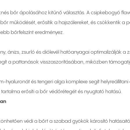
aknés bőr ápolásához kitűnő választás. A csipkebogyó f
őr működését, erősítik a hajszálereket, és csökkentik a 
bb bőrfelszínt eredményez.
y, ánizs, zsurló és diólevél hatóanyagai optimalizálják a 
 segít a pattanások visszaszorításában, miközben támogatj
m-hyaluronát és tengeri alga komplexe segít helyreállítan
artalma erősíti a bőr védőrétegét és nyugtató hatású.
ban
zönhetően védi a bőrt a szabad gyökök károsító hatásaitól