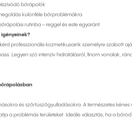
felszívódó bőrápolók
 megoldás különféle bőrproblémákra
őrápolási rutinba – reggel és este egyaránt
i igényeinek?
 kérd professzionális kozmetikusaink személyre szabott aj
ass. Legyen szó intenzív hidratálásról, finom vonalak, ránc
bőrápolásban
okra és szőrtüszőgyulladásokra. A természetes kénes víz, 
gtatja a problémás területeket. Ideális választás, ha a bőr