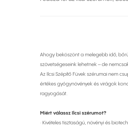
Ahogy beköszönt a melegebb idő, bőrünk
szövetségeseink lehetnek – de nemcsak
Az Ilcsi Szépítő Füvek szérumai nem cs
értékes gyógynövények és virágok konc
ragyogását.
Miért válassz Ilcsi szérumot?
· Kivételes tisztaságú, növényi és biot