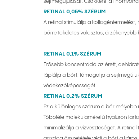
sejtmegújulását. Csökkenti a finomvonal
RETINAL 0,05% SZÉRUM
A retinal stimulálja a kollagéntermelést,
bőrre tökéletes választás, érzékenyebb 
RETINAL 0,1% SZÉRUM
Erősebb koncentráció az érett, dehidrat
táplálja a bőrt, támogatja a sejtmegújul
védekezőképességét.
RETINAL 0,2% SZÉRUM
Ez a különleges szérum a bőr mélyebb rét
Többféle molekulaméretű hyaluron tarta
minimalizálja a vízveszteséget. A retin
gazdag összetétele védi a bőrt a káros 