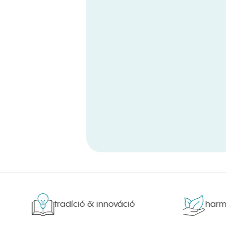
tradíció & innováció
harmóni