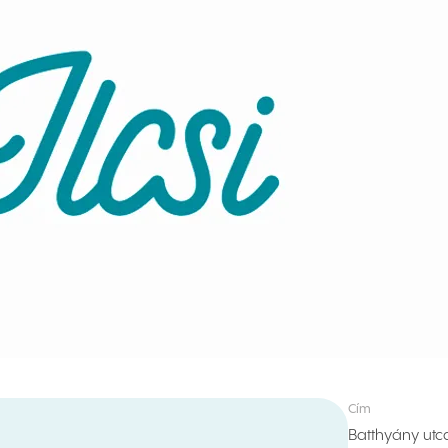
Cím
Batthyány utc