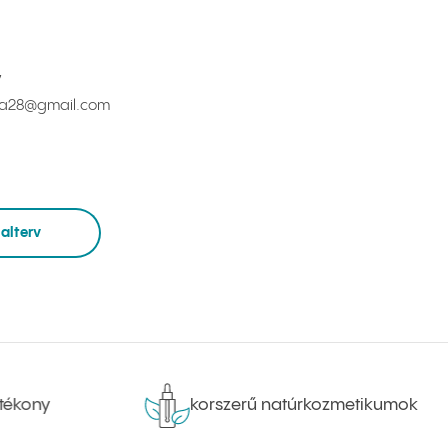
7
sa28@gmail.com
alterv
kony
korszerű natúrkozmetikumok