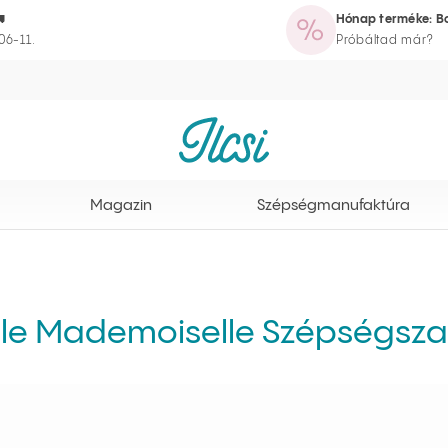

Hónap terméke: Bo
azin
Szépségmanufaktúra
Rutinvarázsló
Törzsvásárlói program
06-11.
Próbáltad már?
Ilcsi kezdőlap
Magazin
Szépségmanufaktúra
lle Mademoiselle Szépségsza