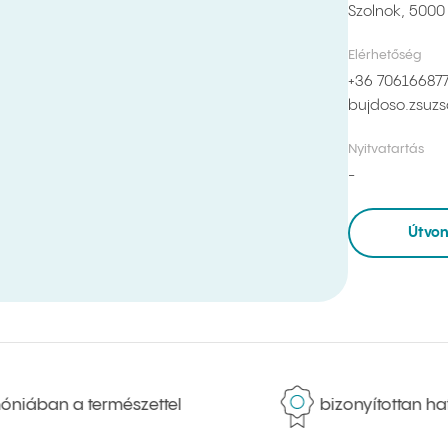
Szolnok, 5000
Elérhetőség
+36 70616687
bujdoso.zsuz
Nyitvatartás
Útvon
ában a természettel
bizonyítottan haté