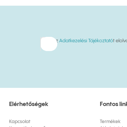
Hírlevél feliratkozás
Az
Adatkezelési Tájékoztató
t elol
Elérhetőségek
Fontos li
Kapcsolat
Termékek