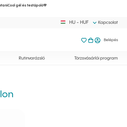
taniCool gél és testápoló💛
A kosarad mé
Kedvenceim
Kosaram meg
Belép
HU - HUF
Kapcsolat
Kedvenceim
Kosaram
Belépés
A kosarad még 
Rutinvarázsló
Törzsvásárlói program
lon