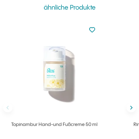
ähnliche Produkte
zu den Favoriten nicht
zu Ihren Favoriten hi
vorherig/e
näc
Topinambur Hand-und Fußcreme 50 ml
Ri