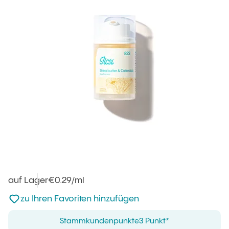
auf Lager
Einheitspreis
€0.29
/ml
:
zu den Favoriten nicht hinzugefügt
zu Ihren Favoriten hinzufügen
Stammkundenpunkte
3 Punkt*