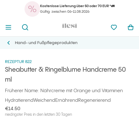
Kostenlose Lieferung über 50 oder 70 EUR *🚛
Ihr
Menü öffnen
Suchmaschine öffnen
Ilcsi Startseite
meine Favo
War
Gültig: zwischen 06-11.08.2026
Ihr
Menü öffnen
Suchmaschine öffnen
Ilcsi Startseite
meine Favo
War
Ilcsi Startseite
Produkte
Körperpflege
Sheabutter & Ringelblume Handcreme 50 ml
Hand- und Fußpflegeprodukten
Hand- und Fußpflegeprodukten
REZEPTUR 822
Sheabutter & Ringelblume Handcreme 50
ml
Früherer Name: Nährcreme mit Orange und Vitaminen
Hydratierend
Weichend
Ernährend
Regenerierend
€14.50
niedrigster Preis in den letzten 30 Tagen