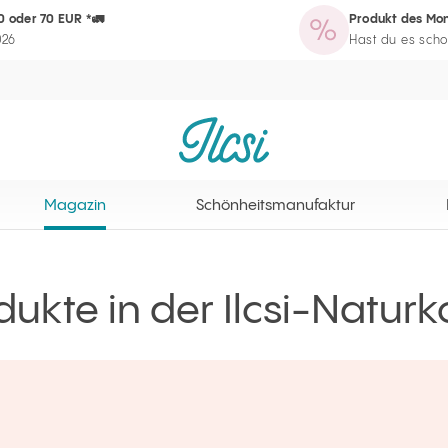
0 oder 70 EUR *🚛
Produkt des Mon
zin
Schönheitsmanufaktur
Routine-Assistent
Programm für Sta
026
Hast du es scho
Ilcsi Startseite
Magazin
Schönheitsmanufaktur
ukte in der Ilcsi-Naturk