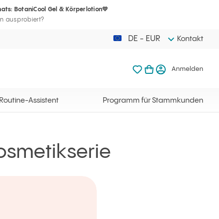
ats: BotaniCool Gel & Körperlotion💛
Ihr Warenkorb
mmkunden
meine Favoriten
Warenkorb ö
Anme
n ausprobiert?
DE - EUR
Kontakt
meine Favoriten
mein Warenkorb
Anmelden
Ihr Warenkorb ist l
Routine-Assistent
Programm für Stammkunden
osmetikserie