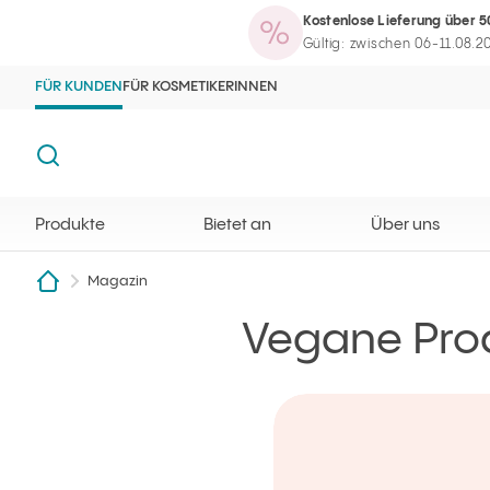
Kostenlose Lieferung über 5
Produkte
Bietet an
Über uns
Maga
Ilcsi Startseite
Suchmaschine öffnen
Gültig: zwischen 06-11.08.2
FÜR KUNDEN
FÜR KOSMETIKERINNEN
Suche
Produkte
Bietet an
Über uns
Magazin
Vegane Produkte in der Ilcsi-Naturkosmetikserie
Ilcsi Startseite
Vegane Prod