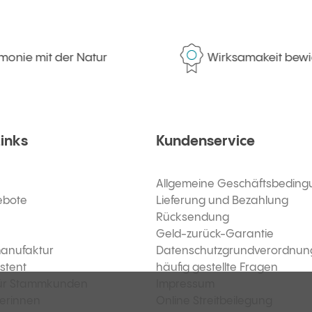
ie mit der Natur
Wirksamakeit bewies
Links
Kundenservice
Allgemeine Geschäftsbedin
ebote
Lieferung und Bezahlung
Rücksendung
Geld-zurück-Garantie
anufaktur
Datenschutzgrundverordnun
stent
häufig gestellte Fragen
ür Stammkunden
Impressum
kerinnen
Online Streitbeilegung