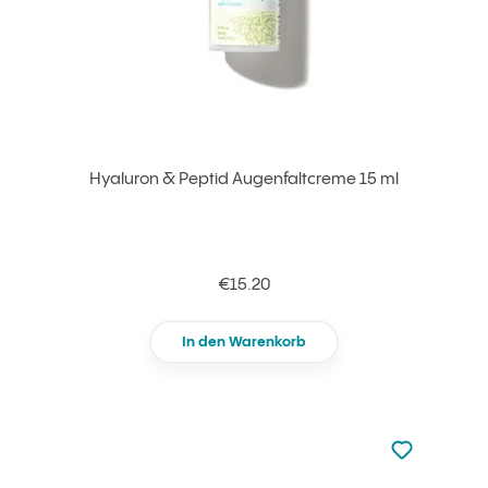
Hyaluron & Peptid Augenfaltcreme 15 ml
€15.20
In den Warenkorb
zu den Favori
zu Ihren Fa