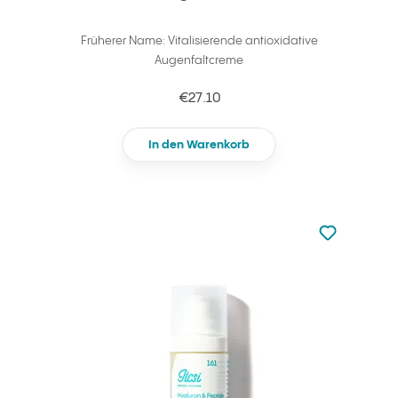
Früherer Name: Vitalisierende antioxidative
Augenfaltcreme
€27.10
In den Warenkorb
zu den Favori
zu Ihren Fa