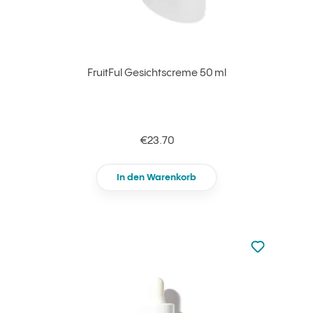
FruitFul Gesichtscreme 50 ml
€23.70
In den Warenkorb
zu den Favori
zu Ihren Fa