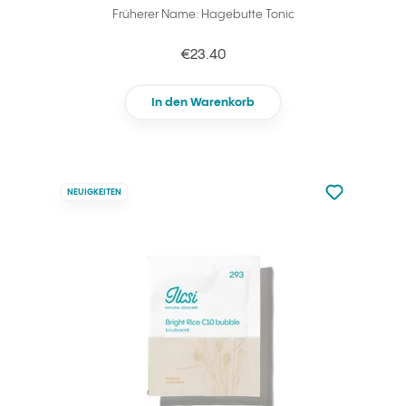
Früherer Name: Hagebutte Tonic
€23.40
In den Warenkorb
zu den Favori
NEUIGKEITEN
zu Ihren Fa