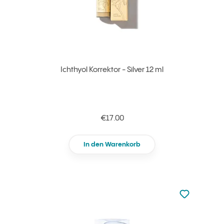
Ichthyol Korrektor - Silver 12 ml
€17.00
In den Warenkorb
zu den Favori
zu Ihren Fa