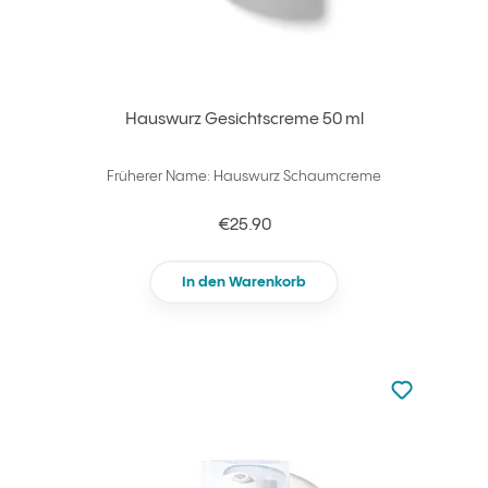
Hauswurz Gesichtscreme 50 ml
Früherer Name: Hauswurz Schaumcreme
€25.90
In den Warenkorb
zu den Favori
zu Ihren Fa