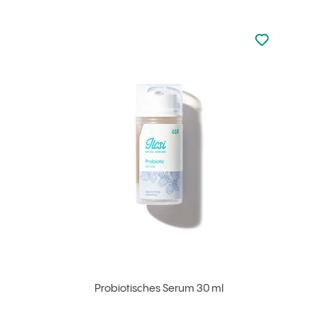
zu den Favori
zu Ihren Fa
Probiotisches Serum 30 ml