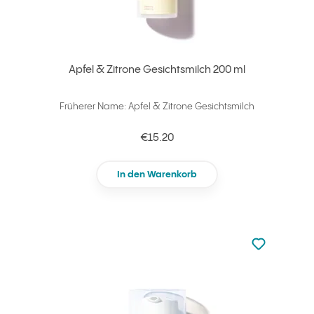
Apfel & Zitrone Gesichtsmilch 200 ml
Früherer Name: Apfel & Zitrone Gesichtsmilch
€15.20
In den Warenkorb
zu den Favori
zu Ihren Fa