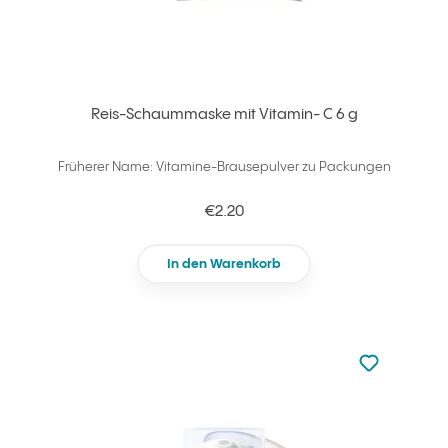
Reis-Schaummaske mit Vitamin- C 6 g
Früherer Name: Vitamine-Brausepulver zu Packungen
€2.20
In den Warenkorb
zu den Favori
zu Ihren Fa