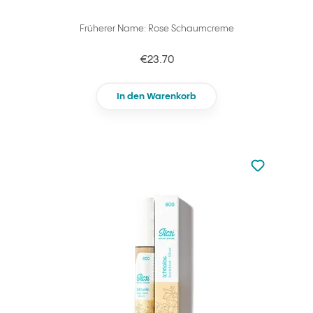
Früherer Name: Rose Schaumcreme
€23.70
In den Warenkorb
zu den Favori
zu Ihren Fa