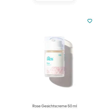
zu den Favori
zu Ihren Fa
Rose Gesichtscreme 50 ml