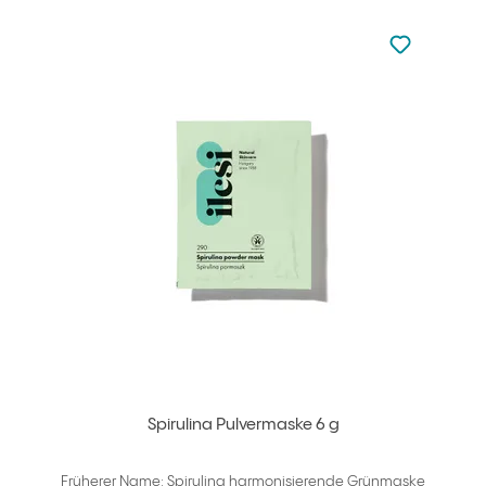
zu den Favori
zu Ihren Fa
Spirulina Pulvermaske 6 g
Früherer Name: Spirulina harmonisierende Grünmaske