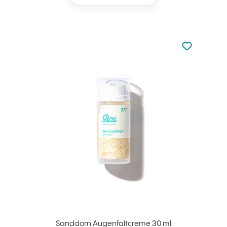
zu den Favori
zu Ihren Fa
Sanddorn Augenfaltcreme 30 ml