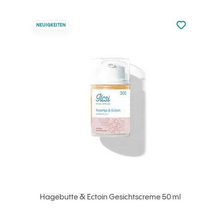
zu den Favori
NEUIGKEITEN
zu Ihren Fa
Hagebutte & Ectoin Gesichtscreme 50 ml