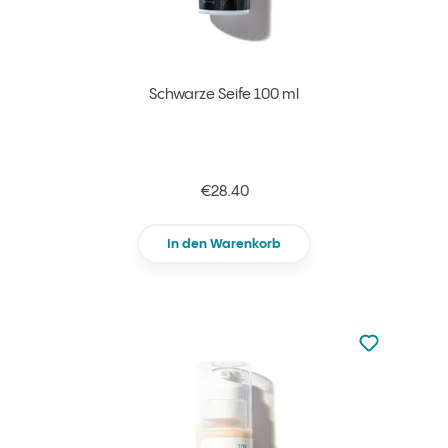
Schwarze Seife 100 ml
€28.40
In den Warenkorb
zu den Favori
zu Ihren Fa