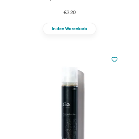
€2.20
In den Warenkorb
zu den Favori
zu Ihren Fa