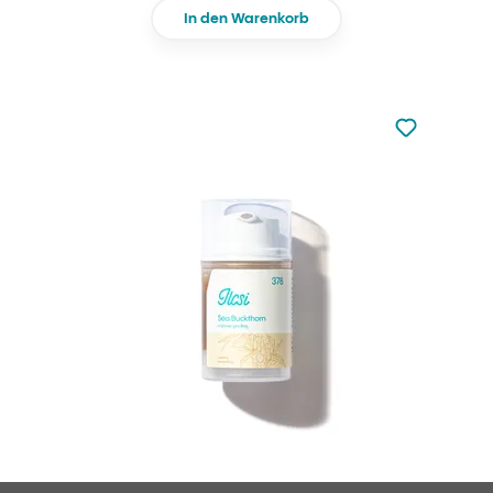
In den Warenkorb
zu den Favori
zu Ihren Fa