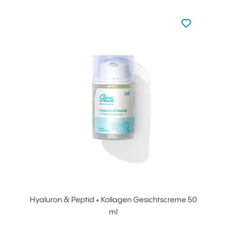
zu den Favori
zu Ihren Fa
Hyaluron & Peptid + Kollagen Gesichtscreme 50
ml